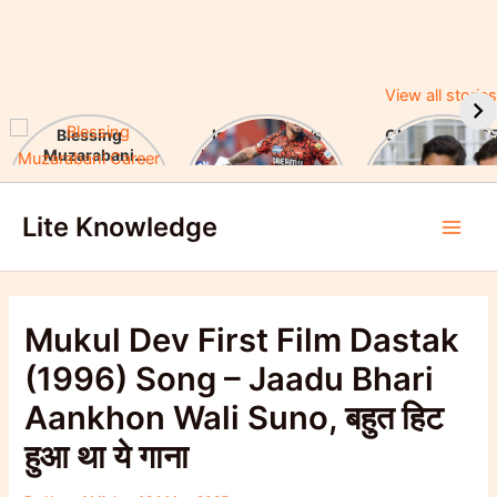
View all stories
Blessing
Ishan Kishan’s
CUET UG 2025
Muzarabani
Historic IPL 2025
UGC Announc
Career Highlights
Debut, Creates
Major Changes
Skip
& Notable
Record
Achievements
Lite Knowledge
to
Main
content
Men
Mukul Dev First Film Dastak
(1996) Song – Jaadu Bhari
Aankhon Wali Suno, बहुत हिट
हुआ था ये गाना